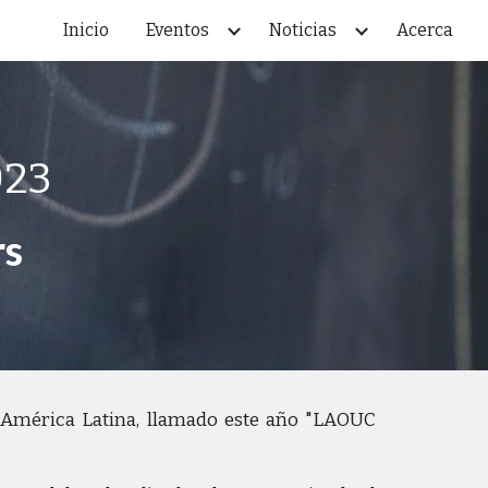
Inicio
Eventos
Noticias
Acerca
ion
023
rs
e América Latina, llamado este año "LAOUC