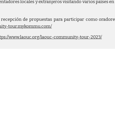
adores locales y extranjeros visitando varios países en to
a recepción de propuestas para participar como oradores
nity-tour.mykommu.com/
tps://www.laouc.org/laouc-community-tour-2023/